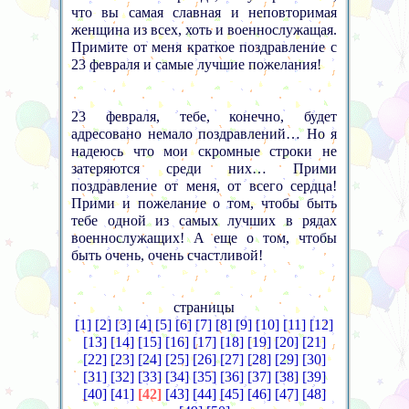
что вы самая славная и неповторимая
женщина из всех, хоть и военнослужащая.
Примите от меня краткое поздравление с
23 февраля и самые лучшие пожелания!
23 февраля, тебе, конечно, будет
адресовано немало поздравлений… Но я
надеюсь что мои скромные строки не
затеряются среди них… Прими
поздравление от меня, от всего сердца!
Прими и пожелание о том, чтобы быть
тебе одной из самых лучших в рядах
военнослужащих! А еще о том, чтобы
быть очень, очень счастливой!
страницы
[1]
[2]
[3]
[4]
[5]
[6]
[7]
[8]
[9]
[10]
[11]
[12]
[13]
[14]
[15]
[16]
[17]
[18]
[19]
[20]
[21]
[22]
[23]
[24]
[25]
[26]
[27]
[28]
[29]
[30]
[31]
[32]
[33]
[34]
[35]
[36]
[37]
[38]
[39]
[40]
[41]
[42]
[43]
[44]
[45]
[46]
[47]
[48]