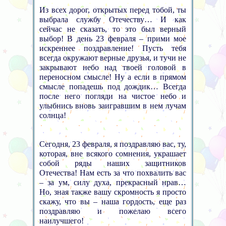
Из всех дорог, открытых перед тобой, ты
выбрала службу Отечеству… И как
сейчас не сказать, то это был верный
выбор! В день 23 февраля – прими мое
искреннее поздравление! Пусть тебя
всегда окружают верные друзья, и тучи не
закрывают небо над твоей головой в
переносном смысле! Ну а если в прямом
смысле попадешь под дождик… Всегда
после него погляди на чистое небо и
улыбнись вновь заигравшим в нем лучам
солнца!
Сегодня, 23 февраля, я поздравляю вас, ту,
которая, вне всякого сомнения, украшает
собой ряды наших защитников
Отечества! Нам есть за что похвалить вас
– за ум, силу духа, прекрасный нрав…
Но, зная также вашу скромность я просто
скажу, что вы – наша гордость, еще раз
поздравляю и пожелаю всего
наилучшего!