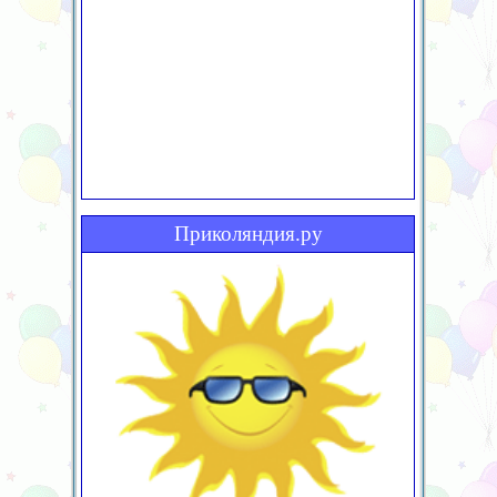
Приколяндия.ру