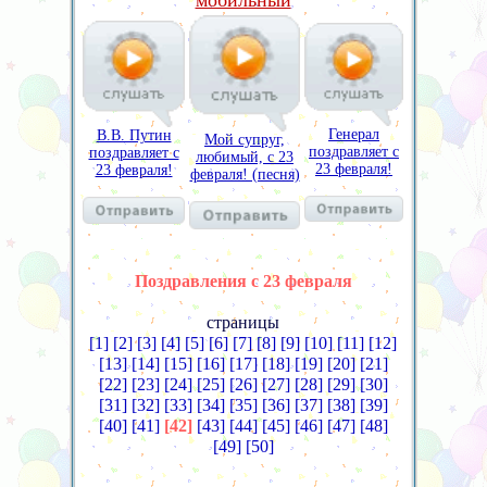
мобильный
Генерал
В.В. Путин
Мой супруг,
поздравляет с
поздравляет с
любимый, с 23
23 февраля!
23 февраля!
февраля! (песня)
Поздравления с 23 февраля
страницы
[1]
[2]
[3]
[4]
[5]
[6]
[7]
[8]
[9]
[10]
[11]
[12]
[13]
[14]
[15]
[16]
[17]
[18]
[19]
[20]
[21]
[22]
[23]
[24]
[25]
[26]
[27]
[28]
[29]
[30]
[31]
[32]
[33]
[34]
[35]
[36]
[37]
[38]
[39]
[40]
[41]
[42]
[43]
[44]
[45]
[46]
[47]
[48]
[49]
[50]