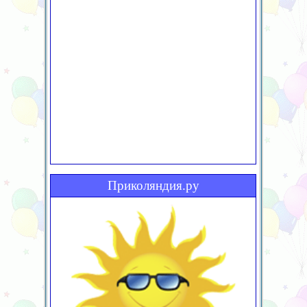
Приколяндия.ру