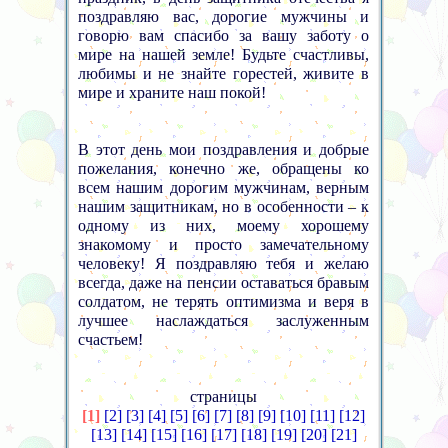
поздравляю вас, дорогие мужчины и
говорю вам спасибо за вашу заботу о
мире на нашей земле! Будьте счастливы,
любимы и не знайте горестей, живите в
мире и храните наш покой!
В этот день мои поздравления и добрые
пожелания, конечно же, обращены ко
всем нашим дорогим мужчинам, верным
нашим защитникам, но в особенности – к
одному из них, моему хорошему
знакомому и просто замечательному
человеку! Я поздравляю тебя и желаю
всегда, даже на пенсии оставаться бравым
солдатом, не терять оптимизма и веря в
лучшее наслаждаться заслуженным
счастьем!
страницы
[1]
[2]
[3]
[4]
[5]
[6]
[7]
[8]
[9]
[10]
[11]
[12]
[13]
[14]
[15]
[16]
[17]
[18]
[19]
[20]
[21]