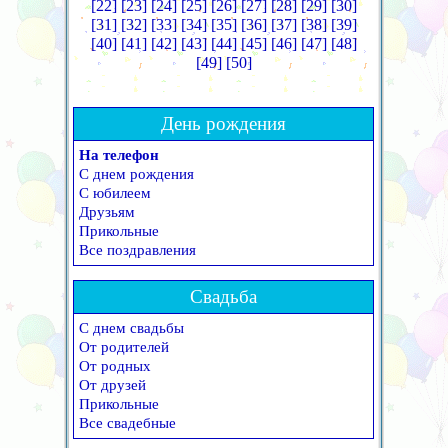
[22]
[23]
[24]
[25]
[26]
[27]
[28]
[29]
[30]
[31]
[32]
[33]
[34]
[35]
[36]
[37]
[38]
[39]
[40]
[41]
[42]
[43]
[44]
[45]
[46]
[47]
[48]
[49]
[50]
День рождения
На телефон
С днем рождения
С юбилеем
Друзьям
Прикольные
Все поздравления
Свадьба
С днем свадьбы
От родителей
От родных
От друзей
Прикольные
Все свадебные