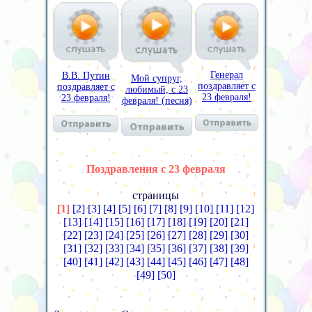
Генерал
В.В. Путин
Мой супруг,
поздравляет с
поздравляет с
любимый, с 23
23 февраля!
23 февраля!
февраля! (песня)
Поздравления с 23 февраля
страницы
[1]
[2]
[3]
[4]
[5]
[6]
[7]
[8]
[9]
[10]
[11]
[12]
[13]
[14]
[15]
[16]
[17]
[18]
[19]
[20]
[21]
[22]
[23]
[24]
[25]
[26]
[27]
[28]
[29]
[30]
[31]
[32]
[33]
[34]
[35]
[36]
[37]
[38]
[39]
[40]
[41]
[42]
[43]
[44]
[45]
[46]
[47]
[48]
[49]
[50]