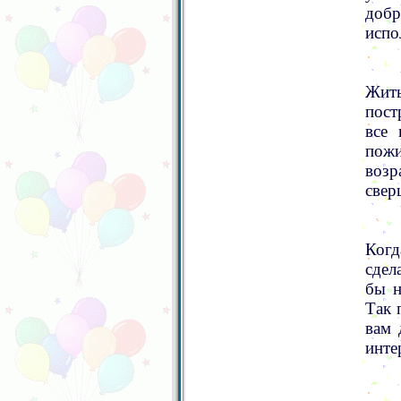
добр
испо
Жить
пост
все 
пожи
возр
свер
Когд
сдел
бы н
Так 
вам 
инте