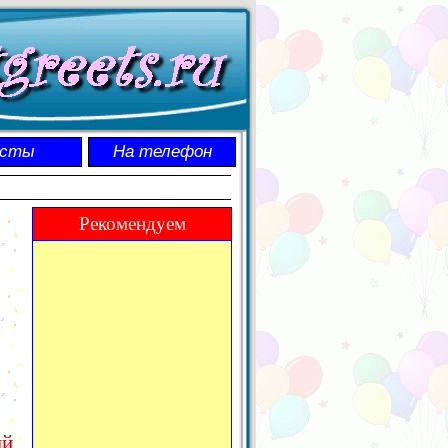
осты
На телефон
Рекомендуем
ый