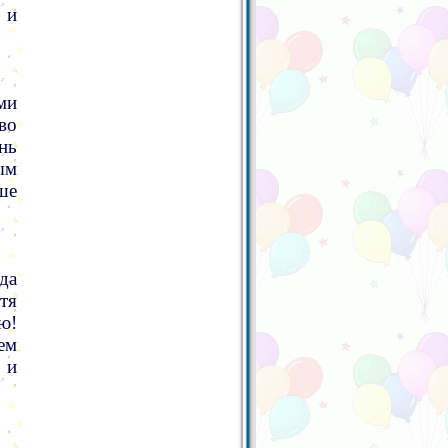
 и
ми
во
нь
ым
ше
да
тя
ю!
ем
 и