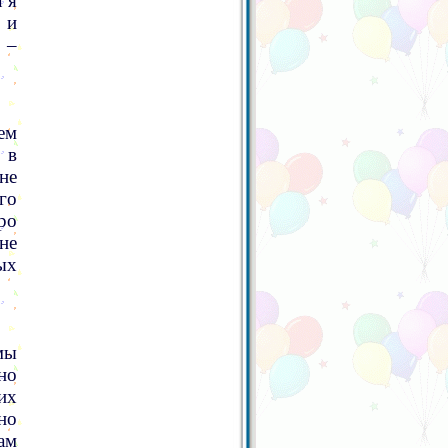
 я
 и
 –
ем
 в
не
го
ро
не
ых
мы
но
их
но
ам