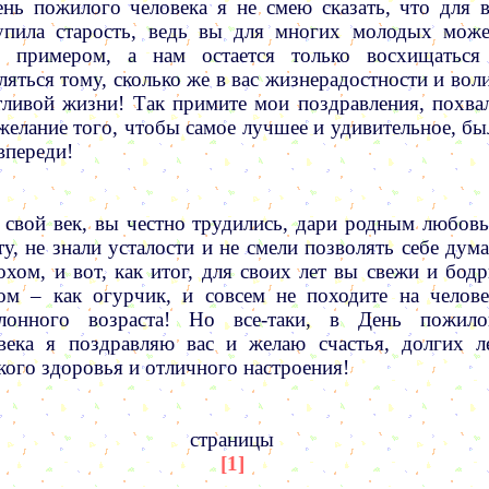
нь пожилого человека я не смею сказать, что для в
упила старость, ведь вы для многих молодых може
ь примером, а нам остается только восхищаться
ляться тому, сколько же в вас жизнерадостности и воли
тливой жизни! Так примите мои поздравления, похва
желание того, чтобы самое лучшее и удивительное, бы
впереди!
 свой век, вы честно трудились, дари родным любовь
ту, не знали усталости и не смели позволять себе дума
охом, и вот, как итог, для своих лет вы свежи и бодр
ом – как огурчик, и совсем не походите на челове
клонного возраста! Но все-таки, в День пожило
века я поздравляю вас и желаю счастья, долгих ле
кого здоровья и отличного настроения!
страницы
[1]