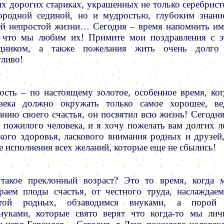
х дорогих стариках, украшенных не только серебрист
ородной сединой, но и мудростью, глубоким знани
й непростой жизни… Сегодня – время напомнить им
 что мы любим их! Примите мои поздравления с э
здником, а также пожелания жить очень долго
тливо!
ость – по настоящему золотое, особенное время, ког
века должно окружать только самое хорошее, ве
анию своего счастья, он посвятил всю жизнь! Сегодня
 пожилого человека, и я хочу пожелать вам долгих ле
кого здоровья, ласкового внимания родных и друзей,
е исполнения всех желаний, которые еще не сбылись!
такое преклонный возраст? Это то время, когда 
раем плоды счастья, от честного труда, наслаждаем
отой родных, обзаводимся внуками, а порой
нуками, которые свято верят что когда-то мы лич