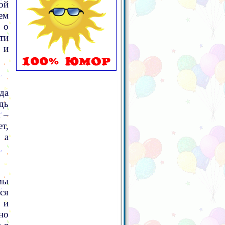
ой
ем
 о
ти
 и
да
дь
 –
т,
 а
мы
ся
 и
но