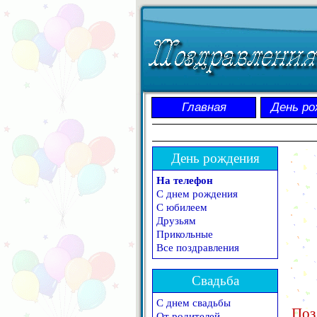
Главная
День ро
День рождения
На телефон
С днем рождения
С юбилеем
Друзьям
Прикольные
Все поздравления
Свадьба
С днем свадьбы
Поз
От родителей