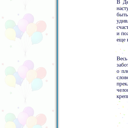
В Де
наст
быт
удив
счас
и по
еще 
Весь
забо
о пл
слов
пре
чело
креп