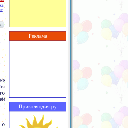
ка
же
Реклама
же
ня
го
ей
Приколяндия.ру
 о