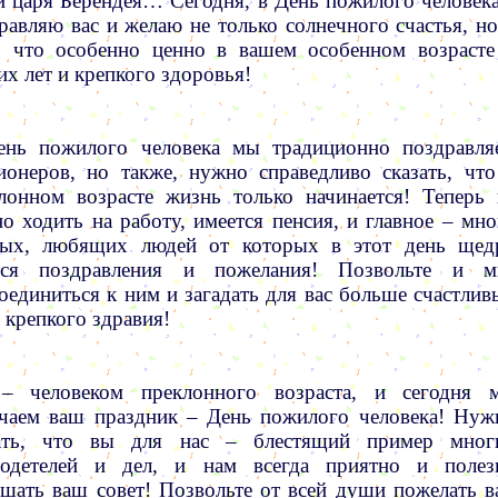
и царя Берендея… Сегодня, в День пожилого человека
равляю вас и желаю не только солнечного счастья, но
, что особенно ценно в вашем особенном возрасте
их лет и крепкого здоровья!
нь пожилого человека мы традиционно поздравля
ионеров, но также, нужно справедливо сказать, что
лонном возрасте жизнь только начинается! Теперь 
о ходить на работу, имеется пенсия, и главное – мно
ных, любящих людей от которых в этот день щед
тся поздравления и пожелания! Позвольте и м
оединиться к ним и загадать для вас больше счастлив
и крепкого здравия!
– человеком преклонного возраста, и сегодня 
чаем ваш праздник – День пожилого человека! Нуж
зать, что вы для нас – блестящий пример мног
родетелей и дел, и нам всегда приятно и полез
шать ваш совет! Позвольте от всей души пожелать в