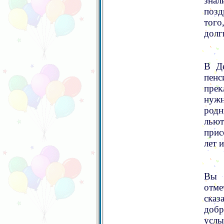
знал
позд
того
долг
В Де
пенс
прек
нужн
род
лью
прис
лет 
Вы 
отме
ска
доб
услы