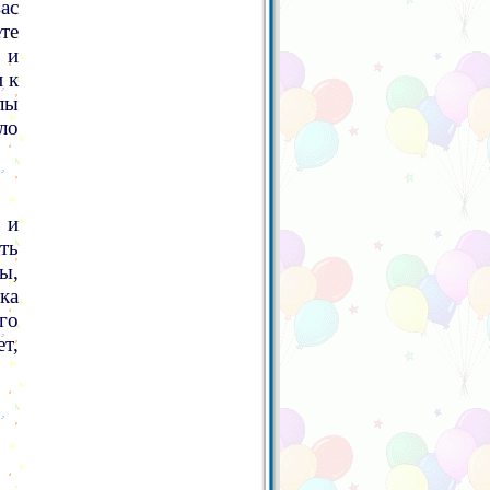
ас
те
 и
 к
лы
ло
 и
ть
ы,
ка
го
т,