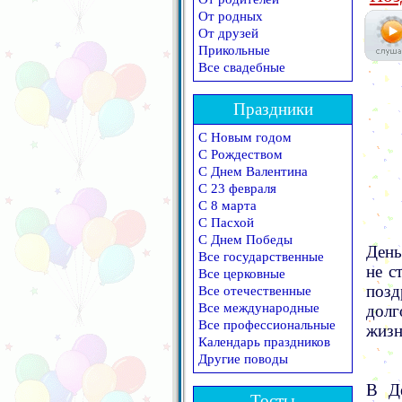
От родных
От друзей
Прикольные
Все свадебные
Праздники
С Новым годом
С Рождеством
С Днем Валентина
С 23 февраля
С 8 марта
С Пасхой
С Днем Победы
День
Все государственные
не с
Все церковные
позд
Все отечественные
Все международные
долг
Все профессиональные
жизн
Календарь праздников
Другие поводы
В Де
Тосты