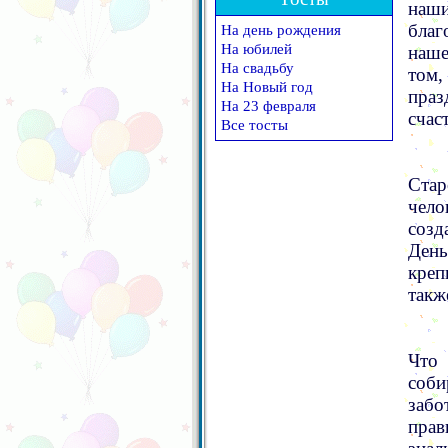
наши
благ
На день рождения
На юбилей
наше
На свадьбу
том,
На Новый год
пра
На 23 февраля
счас
Все тосты
Стар
чело
созд
День
креп
такж
Что 
соби
заб
прав