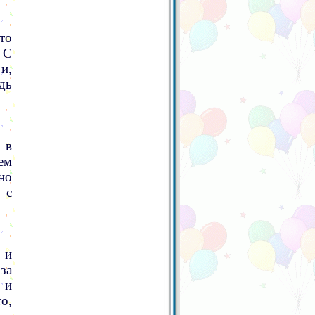
то
 С
и,
дь
 в
ем
но
 с
 и
за
 и
о,