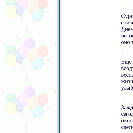
Суро
соиз
Днем
не о
оно 
Еще 
воз
весн
жизн
улыб
Зажд
сего
окно
свет