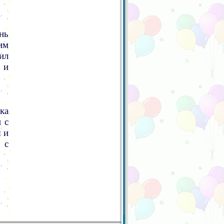
нь
им
ил
 и
ка
 с
 и
 с