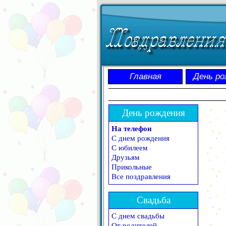
Главная
День ро
День рождения
На телефон
С днем рождения
С юбилеем
Друзьям
Прикольные
Все поздравления
Свадьба
С днем свадьбы
От родителей