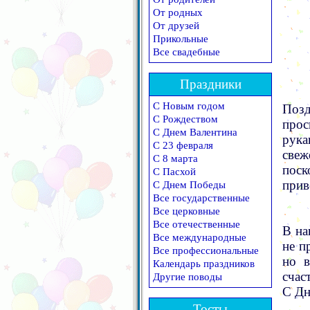
От родных
От друзей
Прикольные
Все свадебные
Праздники
С Новым годом
Позд
С Рождеством
прос
С Днем Валентина
рука
С 23 февраля
све
С 8 марта
поск
С Пасхой
прив
С Днем Победы
Все государственные
Все церковные
Все отечественные
В на
Все международные
не п
Все профессиональные
но в
Календарь праздников
счас
Другие поводы
С Дн
Тосты