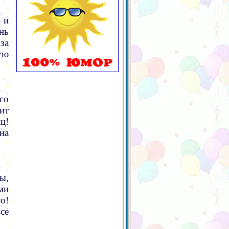
 и
нь
за
ую
го
ит
ц!
на
ы,
ми
о!
се