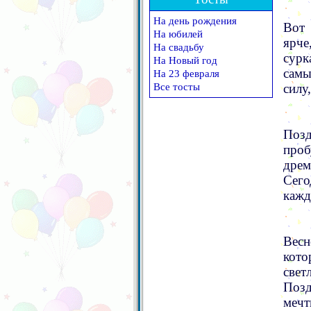
На день рождения
Вот 
На юбилей
ярче
На свадьбу
сурк
На Новый год
самы
На 23 февраля
Все тосты
силу
Позд
про
дрем
Сего
кажд
Весн
кото
свет
Позд
мечт