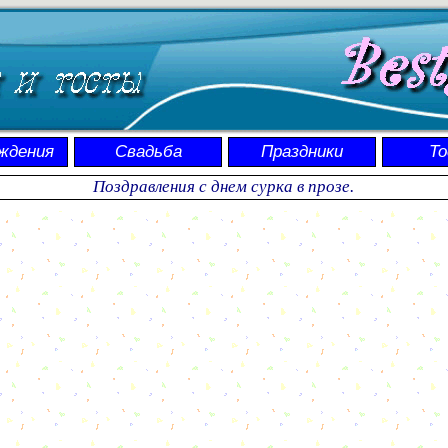
ждения
Свадьба
Праздники
Т
Поздравления с днем сурка в прозе.