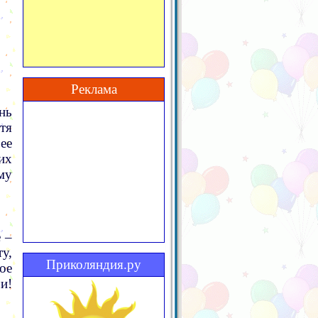
Реклама
нь
тя
ее
их
му
 –
у,
Приколяндия.ру
ое
и!