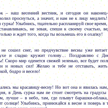
к – наш весенний вестник, и сегодня он наконец-
волил проснуться, а значит, и нам не к лицу медлить!
 сурка! Улыбнись, тщательно распланируй свое время, 
станавливаясь, не зевая, спеши к своему счастью, ве
только и ждет того, когда ты возьмешь его в охапку!
не сошел снег, но предчувствие весны уже витает
духе и сладко кружит голову… Поздравляю с Дн
ы! Скоро мир оденется свежей зеленью, все будет пол
и и новых сил! Желаю и тебе не отставать, жить
кой, бодро и весело!
ались мы красавицу-весну! Но вот она и явилась нам,
дня, в День сурка нам не стоит смотреть на градусы 
м, лучше – в небо, там, где плывут барашки-облака,
ит солнце! Улыбнись, принюхайся к весне и поверь в т