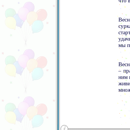
что 
Весн
сурк
стар
удач
мы п
Весн
– пр
ним 
жив
множ