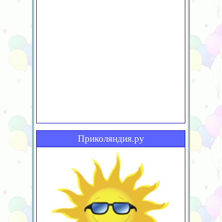
Приколяндия.ру