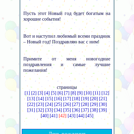
Пусть этот Новый год будет богатым на
хорошие события!
Вот и наступил любимый всеми праздник
– Новый год! Поздравляю вас с ним!
Примите от меня новогодние
поздравления и самые лучшие
пожелания!
страницы
[1]
[2]
[3]
[4]
[5]
[6]
[7]
[8]
[9]
[10]
[11]
[12]
[13]
[14]
[15]
[16]
[17]
[18]
[19]
[20]
[21]
[22]
[23]
[24]
[25]
[26]
[27]
[28]
[29]
[30]
[31]
[32]
[33]
[34]
[35]
[36]
[37]
[38]
[39]
[40]
[41]
[42]
[43]
[44]
[45]
День рождения