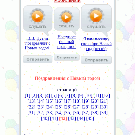
мобильный
Наступает
В.В. Путин
Я вам песенку
главный
поздравляет с
спою про Новый
праздник!
Новым годом!
год (песня)
Поздравления с Новым годом
страницы
[1]
[2]
[3]
[4]
[5]
[6]
[7]
[8]
[9]
[10]
[11]
[12]
[13]
[14]
[15]
[16]
[17]
[18]
[19]
[20]
[21]
[22]
[23]
[24]
[25]
[26]
[27]
[28]
[29]
[30]
[31]
[32]
[33]
[34]
[35]
[36]
[37]
[38]
[39]
[40]
[41]
[42]
[43]
[44]
[45]