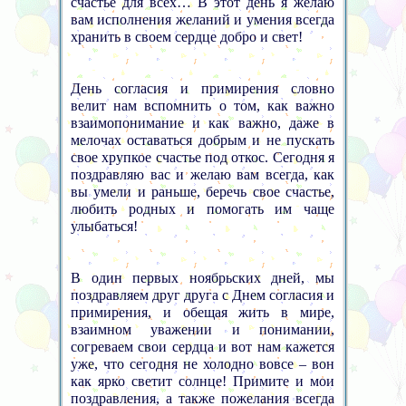
счастье для всех… В этот день я желаю
вам исполнения желаний и умения всегда
хранить в своем сердце добро и свет!
День согласия и примирения словно
велит нам вспомнить о том, как важно
взаимопонимание и как важно, даже в
мелочах оставаться добрым и не пускать
свое хрупкое счастье под откос. Сегодня я
поздравляю вас и желаю вам всегда, как
вы умели и раньше, беречь свое счастье,
любить родных и помогать им чаще
улыбаться!
В один первых ноябрьских дней, мы
поздравляем друг друга с Днем согласия и
примирения, и обещая жить в мире,
взаимном уважении и понимании,
согреваем свои сердца и вот нам кажется
уже, что сегодня не холодно вовсе – вон
как ярко светит солнце! Примите и мои
поздравления, а также пожелания всегда