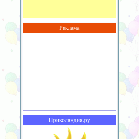
Реклама
Приколяндия.ру