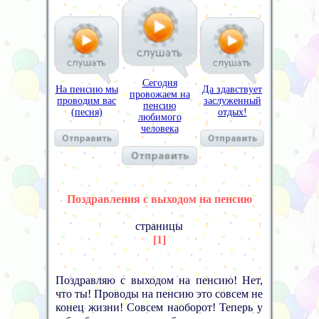
Сегодня
Да здавствует
На пенсию мы
провожаем на
заслуженный
проводим вас
пенсию
отдых!
(песня)
любимого
человека
Поздравления с выходом на пенсию
страницы
[1]
Поздравляю с выходом на пенсию! Нет,
что ты! Проводы на пенсию это совсем не
конец жизни! Совсем наоборот! Теперь у