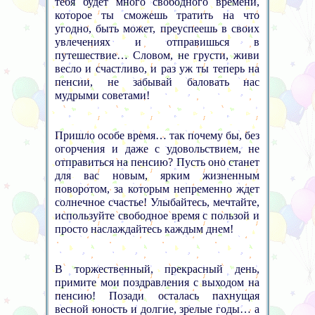
тебя будет много свободного времени,
которое ты сможешь тратить на что
угодно, быть может, преуспеешь в своих
увлечениях и отправишься в
путешествие… Словом, не грусти, живи
весло и счастливо, и раз уж ты теперь на
пенсии, не забывай баловать нас
мудрыми советами!
Пришло особе время… так почему бы, без
огорчения и даже с удовольствием, не
отправиться на пенсию? Пусть оно станет
для вас новым, ярким жизненным
поворотом, за которым непременно ждет
солнечное счастье! Улыбайтесь, мечтайте,
используйте свободное время с пользой и
просто наслаждайтесь каждым днем!
В торжественный, прекрасный день,
примите мои поздравления с выходом на
пенсию! Позади осталась пахнущая
весной юность и долгие, зрелые годы… а