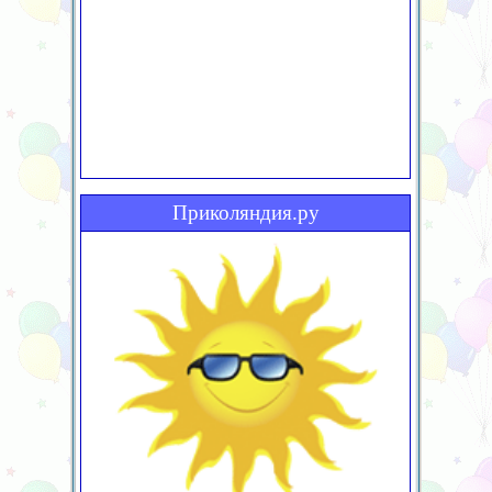
Приколяндия.ру