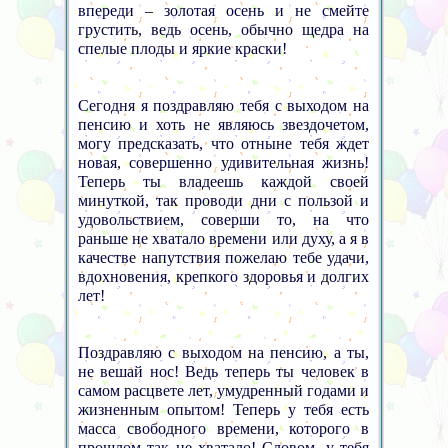
впереди – золотая осень и не смейте
грустить, ведь осень, обычно щедра на
спелые плоды и яркие краски!
Сегодня я поздравляю тебя с выходом на
пенсию и хоть не являюсь звездочетом,
могу предсказать, что отныне тебя ждет
новая, совершенно удивительная жизнь!
Теперь ты владеешь каждой своей
минуткой, так проводи дни с пользой и
удовольствием, соверши то, на что
раньше не хватало времени или духу, а я в
качестве напутствия пожелаю тебе удачи,
вдохновения, крепкого здоровья и долгих
лет!
Поздравляю с выходом на пенсию, а ты,
не вешай нос! Ведь теперь ты человек в
самом расцвете лет, умудренный годами и
жизненным опытом! Теперь у тебя есть
масса свободного времени, которого в
прошлом так не хватало! Словом, у тебя