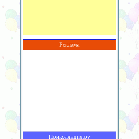
Реклама
Приколяндия.ру