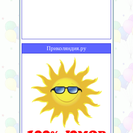
Приколяндия.ру