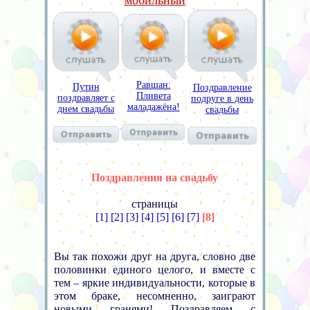
мобильный
Равшан:
Путин
Поздравление
Пливета
поздравляет с
подруге в день
маладажёна!
днем свадьбы
свадьбы
Поздравления на свадьбу
страницы
[1]
[2]
[3]
[4]
[5]
[6]
[7]
[8]
Вы так похожи друг на друга, словно две
половинки единого целого, и вместе с
тем – яркие индивидуальности, которые в
этом браке, несомненно, заиграют
новыми гранями! Поздравляем с