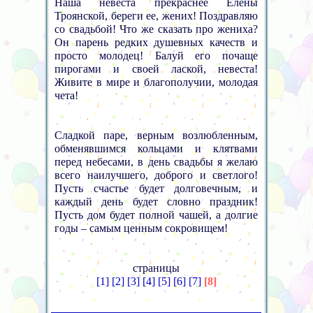
Наша невеста прекраснее Елены
Троянской, береги ее, жених! Поздравляю
со свадьбой! Что же сказать про жениха?
Он парень редких душевных качеств и
просто молодец! Балуй его почаще
пирогами и своей лаской, невеста!
Живите в мире и благополучии, молодая
чета!
Сладкой паре, верным возлюбленным,
обменявшимся кольцами и клятвами
перед небесами, в день свадьбы я желаю
всего наилучшего, доброго и светлого!
Пусть счастье будет долговечным, и
каждый день будет словно праздник!
Пусть дом будет полной чашей, а долгие
годы – самым ценным сокровищем!
страницы
[1]
[2]
[3]
[4]
[5]
[6]
[7]
[8]