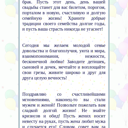
брак. Пусть этот день, день вашей
свадьбы станет для вас билетом, порогом,
порталом в новую, счастливую и долгую
семейную жизнь! Храните добрые
традиции своего семейства долгие годы,
и пусть ваша страсть никогда не угаснет!
Сегодня мы желаем молодой семье
довольства и благополучия, уюта и мира,
взаимопонимания, нежности,
бесконечной любви! Заводите детишек,
сыновей и дочек, мечтайте и воплощайте
свои грезы, живите широко и друг для
друга целую вечность!
Поздравляю со счастливейшими
мгновениями, наконец-то вы стали
мужем и женой! Позвольте пожелать вам
сладкой долгой жизни! Не знайте
кризисов и обид! Пусть жених носит
невесту на руках, пусть жена любит мужа
и случается его! Словом, совет вам да