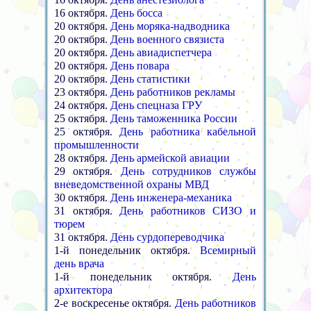
16 октября.
День босса
20 октября.
День моряка-надводника
20 октября.
День военного связиста
20 октября.
День авиадиспетчера
20 октября.
День повара
20 октября.
День статистики
23 октября.
День работников рекламы
24 октября.
День спецназа ГРУ
25 октября.
День таможенника России
25 октября.
День работника кабельной
промышленности
28 октября.
День армейской авиации
29 октября.
День сотрудников службы
вневедомственной охраны МВД
30 октября.
День инженера-механика
31 октября.
День работников СИЗО и
тюрем
31 октября.
День сурдопереводчика
1-й понедельник октября.
Всемирный
день врача
1-й понедельник октября.
День
архитектора
2-е воскресенье октября.
День работников