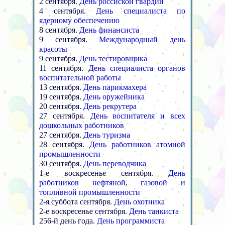
2 сентября.
День россйской гвардии
4 сентября.
День специалиста по
ядерному обеспечению
8 сентября.
День финансиста
9 сентября.
Международный день
красоты
9 сентября.
День тестировщика
11 сентября.
День специалиста органов
воспитательной работы
13 сентября.
День парикмахера
19 сентября.
День оружейника
20 сентября.
День рекрутера
27 сентября.
День воспитателя и всех
дошкольных работников
27 сентября.
День туризма
28 сентября.
День работников атомной
промышленности
30 сентября.
День переводчика
1-е воскресенье сентября.
День
работников нефтяной, газовой и
топливной промышленности
2-я суббота сентября.
День охотника
2-е воскресенье сентября.
День танкиста
256-й день года.
День программиста