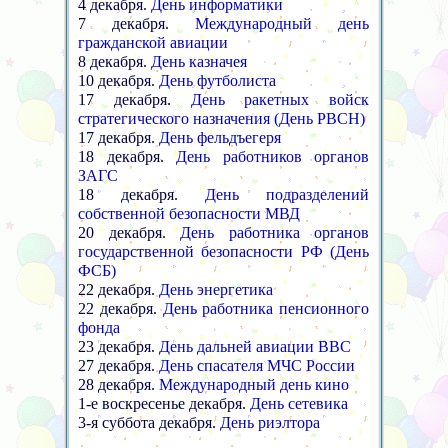
4 декабря.
День информатики
7 декабря.
Международный день
гражданской авиации
8 декабря.
День казначея
10 декабря.
День футболиста
17 декабря.
День ракетных войск
стратегического назначения (День РВСН)
17 декабря.
День фельдъегеря
18 декабря.
День работников органов
ЗАГС
18 декабря.
День подразделений
собственной безопасности МВД
20 декабря.
День работника органов
государственной безопасности РФ (День
ФСБ)
22 декабря.
День энергетика
22 декабря.
День работника пенсионного
фонда
23 декабря.
День дальней авиации ВВС
27 декабря.
День спасателя МЧС России
28 декабря.
Международный день кино
1-е воскресенье декабря.
День сетевика
3-я суббота декабря.
День риэлтора