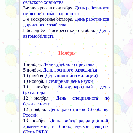
сельского хозяйства
3-е воскресенье октября.
День работников
пищевой промышленности
3-е воскресенье октября.
День работников
дорожного хозяйства
Последнее воскресенье октября.
День
автомобилиста
Ноябрь
1 ноября.
День судебного пристава
5 ноября.
День военного разведчика
10 ноября.
День полиции (милиции)
10 ноября.
Всемирный день науки
10 ноября.
Международный день
бухгалтера
12 ноября.
День специалиста по
безопасности
12 ноября.
День работников Сбербанка
России
13 ноября.
День войск радиационной,
химической и биологической защиты
(День РХБЗ)