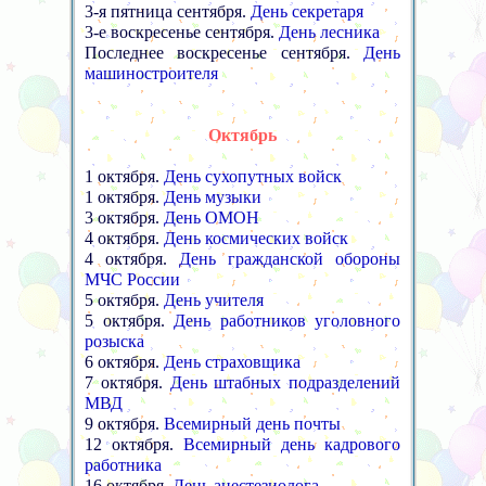
3-я пятница сентября.
День секретаря
3-е воскресенье сентября.
День лесника
Последнее воскресенье сентября.
День
машиностроителя
Октябрь
1 октября.
День сухопутных войск
1 октября.
День музыки
3 октября.
День ОМОН
4 октября.
День космических войск
4 октября.
День гражданской обороны
МЧС России
5 октября.
День учителя
5 октября.
День работников уголовного
розыска
6 октября.
День страховщика
7 октября.
День штабных подразделений
МВД
9 октября.
Всемирный день почты
12 октября.
Всемирный день кадрового
работника
16 октября.
День анестезиолога