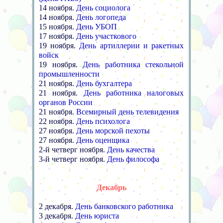
14 ноября.
День социолога
14 ноября.
День логопеда
15 ноября.
День УБОП
17 ноября.
День участкового
19 ноября.
День артиллерии и ракетных
войск
19 ноября.
День работника стекольной
промышленности
21 ноября.
День бухгалтера
21 ноября.
День работника налоговых
органов России
21 ноября.
Всемирный день телевидения
22 ноября.
День психолога
27 ноября.
День морской пехоты
27 ноября.
День оценщика
2-й четверг ноября.
День качества
3-й четверг ноября.
День философа
Декабрь
2 декабря.
День банковского работника
3 декабря.
День юриста