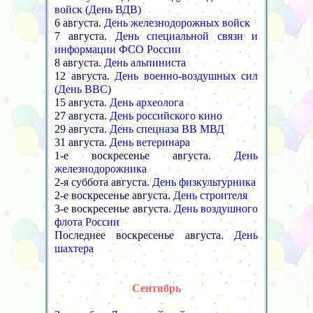
войск (День ВДВ)
6 августа.
День железнодорожных войск
7 августа.
День специальной связи и
информации ФСО России
8 августа.
День альпиниста
12 августа.
День военно-воздушных сил
(День ВВС)
15 августа.
День археолога
27 августа.
День российского кино
29 августа.
День спецназа ВВ МВД
31 августа.
День ветеринара
1-е воскресенье августа.
День
железнодорожника
2-я суббота августа.
День физкультурника
2-е воскресенье августа.
День строителя
3-е воскресенье августа.
День воздушного
флота России
Последнее воскресенье августа.
День
шахтера
Сентябрь