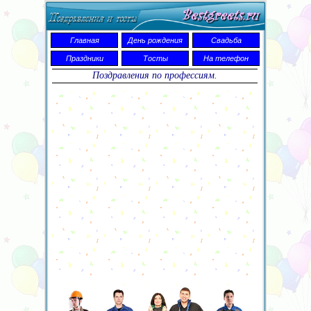
Главная
День рождения
Свадьба
Праздники
Тосты
На телефон
Поздравления по профессиям.