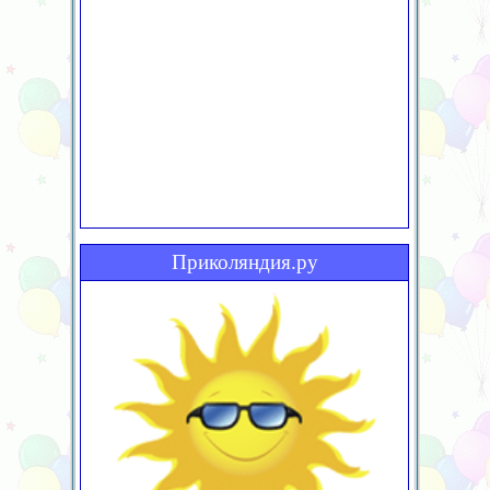
Приколяндия.ру