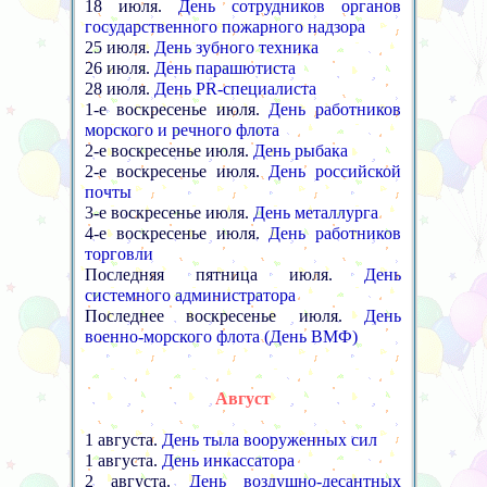
18 июля.
День сотрудников органов
государственного пожарного надзора
25 июля.
День зубного техника
26 июля.
День парашютиста
28 июля.
День PR-специалиста
1-е воскресенье июля.
День работников
морского и речного флота
2-е воскресенье июля.
День рыбака
2-е воскресенье июля.
День российской
почты
3-е воскресенье июля.
День металлурга
4-е воскресенье июля.
День работников
торговли
Последняя пятница июля.
День
системного администратора
Последнее воскресенье июля.
День
военно-морского флота (День ВМФ)
Август
1 августа.
День тыла вооруженных сил
1 августа.
День инкассатора
2 августа.
День воздушно-десантных