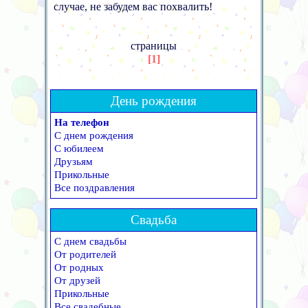
случае, не забудем вас похвалить!
страницы
[1]
День рождения
На телефон
С днем рождения
С юбилеем
Друзьям
Прикольные
Все поздравления
Свадьба
С днем свадьбы
От родителей
От родных
От друзей
Прикольные
Все свадебные