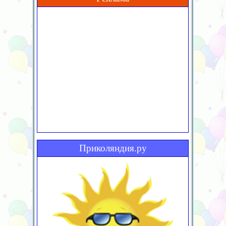
Приколяндия.ру