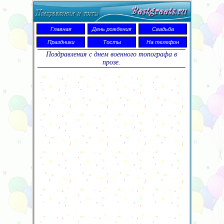
Главная
День рождения
Свадьба
Праздники
Тосты
На телефон
Поздравления с днем военного топографа в
прозе.