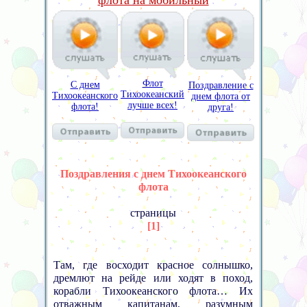
флота на мобильный
Флот
С днем
Поздравление с
Тихоокеанский
Тихоокеанского
днем флота от
лучше всех!
флота!
друга!
Поздравления с днем Тихоокеанского
флота
страницы
[1]
Там, где восходит красное солнышко,
дремлют на рейде или ходят в поход,
корабли Тихоокеанского флота… Их
отважным капитанам, разумным