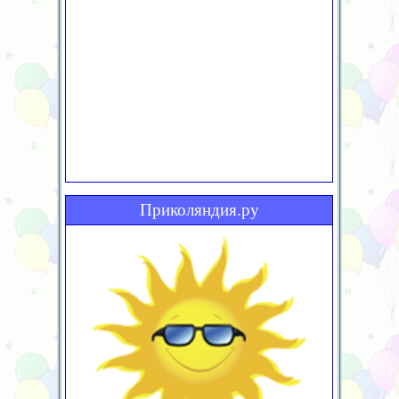
Приколяндия.ру