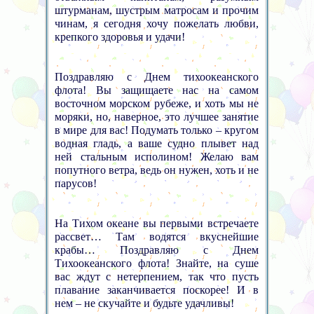
штурманам, шустрым матросам и прочим
чинам, я сегодня хочу пожелать любви,
крепкого здоровья и удачи!
Поздравляю с Днем тихоокеанского
флота! Вы защищаете нас на самом
восточном морском рубеже, и хоть мы не
моряки, но, наверное, это лучшее занятие
в мире для вас! Подумать только – кругом
водная гладь, а ваше судно плывет над
ней стальным исполином! Желаю вам
попутного ветра, ведь он нужен, хоть и не
парусов!
На Тихом океане вы первыми встречаете
рассвет… Там водятся вкуснейшие
крабы… Поздравляю с Днем
Тихоокеанского флота! Знайте, на суше
вас ждут с нетерпением, так что пусть
плавание заканчивается поскорее! И в
нем – не скучайте и будьте удачливы!