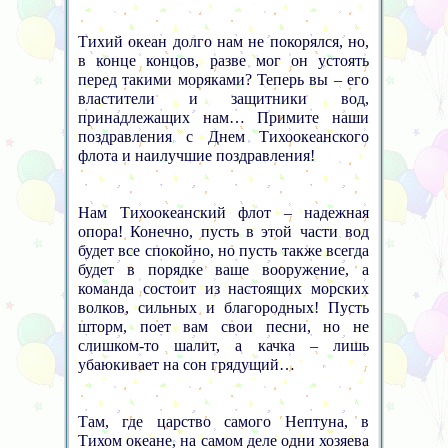
Тихий океан долго нам не покорялся, но,
в конце концов, разве мог он устоять
перед такими моряками? Теперь вы – его
властители и защитники вод,
принадлежащих нам… Примите наши
поздравления с Днем Тихоокеанского
флота и наилучшие поздравления!
Нам Тихоокеанский флот – надежная
опора! Конечно, пусть в этой части вод
будет все спокойно, но пусть также всегда
будет в порядке ваше вооружение, а
команда состоит из настоящих морских
волков, сильных и благородных! Пусть
шторм, поет вам свои песни, но не
слишком-то шалит, а качка – лишь
убаюкивает на сон грядущий…
Там, где царство самого Нептуна, в
Тихом океане, на самом деле одни хозяева