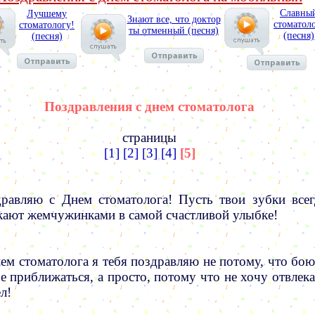
Славны
Лучшему
Знают все, что доктор
стоматоло
стоматологу!
ты отменный (песня)
(песня)
(песня)
Поздравления с днем стоматолога
страницы
[1]
[2]
[3]
[4]
[5]
равляю с Днем стоматолога! Пусть твои зубки всег
кают жемчужинками в самой счастливой улыбке!
ем стоматолога я тебя поздравляю не потому, что бою
бе приближаться, а просто, потому что не хочу отвлека
л!