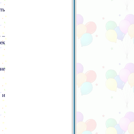
ть
 –
ек
не
 и