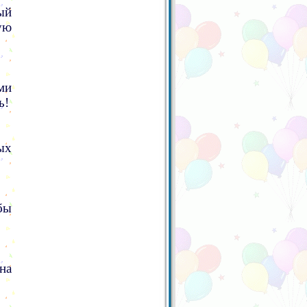
ый
ую
ми
ь!
ых
бы
на