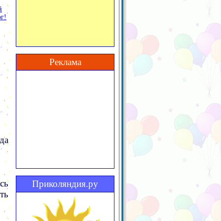
й
г!
Реклама
да
сь
Приколяндия.ру
ть