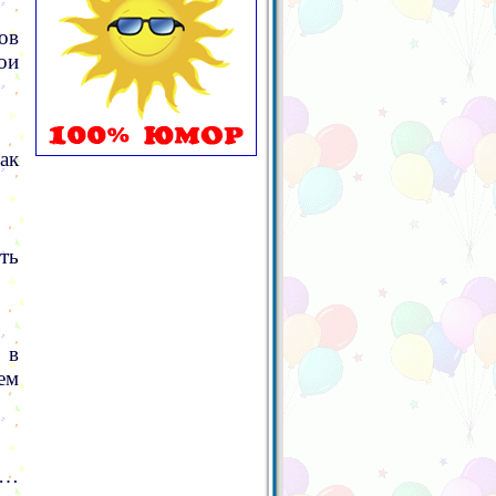
ов
ои
ак
ть
 в
ем
о…