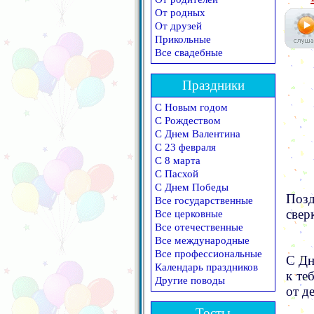
От родных
От друзей
Прикольные
Все свадебные
Праздники
С Новым годом
С Рождеством
С Днем Валентина
С 23 февраля
С 8 марта
С Пасхой
С Днем Победы
Позд
Все государственные
свер
Все церковные
Все отечественные
Все международные
Все профессиональные
С Дн
Календарь праздников
к те
Другие поводы
от де
Тосты