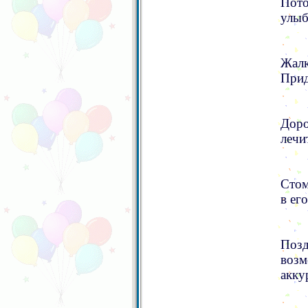
Пото
улыб
Жалк
Прид
Доро
лечи
Стом
в ег
Поз
воз
акку