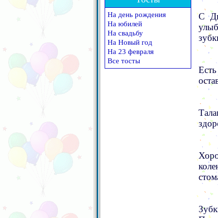
На день рождения
С Дн
На юбилей
улыб
На свадьбу
зубк
На Новый год
На 23 февраля
Все тосты
Есть
оста
Тала
здор
Хор
коле
стом
Зубк