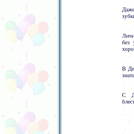
Даже
зубк
Личн
без 
хоро
В Де
знат
С Д
блес