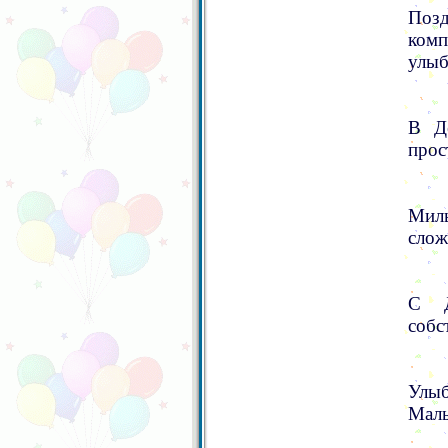
Поз
комп
улыб
В Д
прос
Мил
слож
С Д
собс
Улыб
Маль