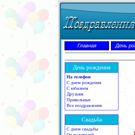
Главная
День ро
День рождения
На телефон
С днем рождения
С юбилеем
Друзьям
Прикольные
Все поздравления
Свадьба
С днем свадьбы
От родителей