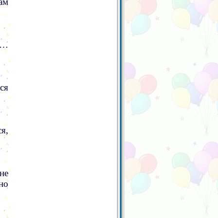
ам
ы…
ся
я,
не
но