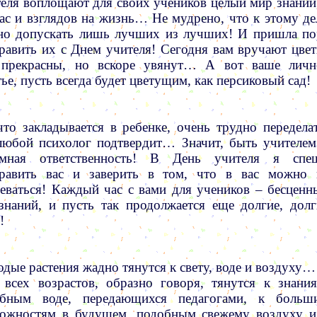
еля воплощают для своих учеников целый мир знаний,
ас и взглядов на жизнь… Не мудрено, что к этому де
о допускать лишь лучших из лучших! И пришла по
равить их с Днем учителя! Сегодня вам вручают цвет
 прекрасны, но вскоре увянут… А вот ваше личн
тье, пусть всегда будет цветущим, как персиковый сад!
что закладывается в ребенке, очень трудно переделат
любой психолог подтвердит… Значит, быть учителем
омная ответственность! В День учителя я спе
равить вас и заверить в том, что в вас можно 
еваться! Каждый час с вами для учеников – бесценн
знаний, и пусть так продолжается еще долгие, долг
!
дые растения жадно тянутся к свету, воде и воздуху…
 всех возрастов, образно говоря, тянутся к знания
обным воде, передающихся педагогами, к больш
ожностям в будущем, подобным свежему воздуху и