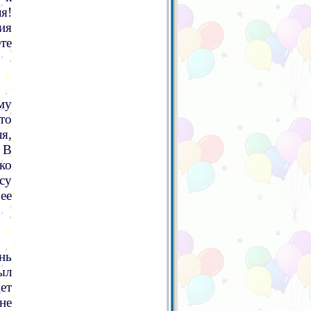
я!
ия
те
му
то
я,
 В
ко
су
 ее
знь
ыл
ет
не