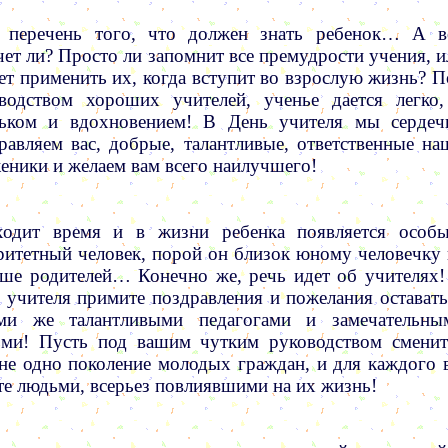
 перечень того, что должен знать ребенок… А в
чет ли? Просто ли запомнит все премудрости учения, и
ет применить их, когда вступит во взрослую жизнь? П
водством хороших учителей, ученье дается легко,
ьком и вдохновением! В День учителя мы сердеч
равляем вас, добрые, талантливые, ответственные на
еники и желаем вам всего наилучшего!
одит время и в жизни ребенка появляется особы
ритетный человек, порой он близок юному человечку 
ше родителей… Конечно же, речь идет об учителях!
 учителя примите поздравления и пожелания оставать
ими же талантливыми педагогами и замечательны
ми! Пусть под вашим чутким руководством сменит
не одно поколение молодых граждан, и для каждого 
те людьми, всерьез повлиявшими на их жизнь!