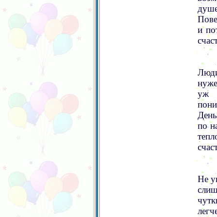
душе
Пове
и по
счас
Люди
нуже
уж 
пони
День
по н
тепл
счас
Не у
слиш
чутк
легч