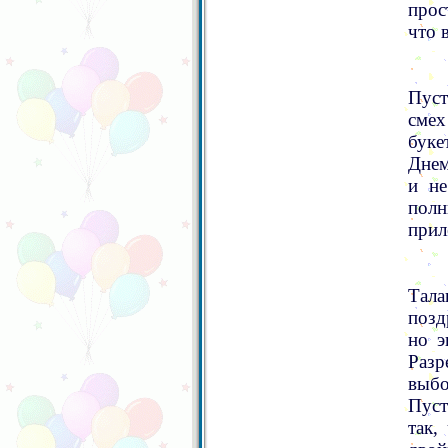
прос
что 
Пуст
смех
буке
Днем
и не
полн
прил
Тала
позд
но э
Разр
выбо
Пуст
так,