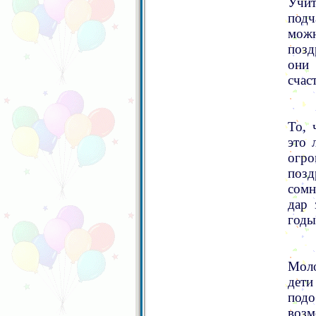
Учит
подч
можн
позд
они
счас
То, 
это 
огр
позд
сомн
дар 
годы
Моло
дети
под
возм