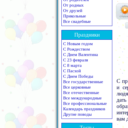
От родных
От друзей
Прикольные
Все свадебные
Праздники
С Новым годом
С Рождеством
С Днем Валентина
С 23 февраля
С 8 марта
С Пасхой
С Днем Победы
С пр
Все государственные
и се
Все церковные
Все отечественные
люд
Все международные
дать
Все профессиональные
обра
Календарь праздников
инте
Другие поводы
вам 
Тосты