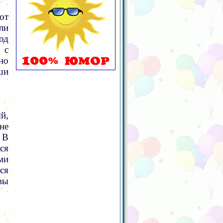
от
ли
од
 с
но
ши
й,
не
 В
ся
ми
ся
вы