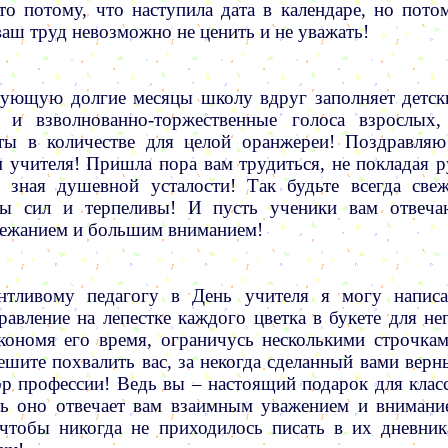
то потому, что наступила дата в календаре, но потом
ваш труд невозможно не ценить и не уважать!
ующую долгие месяцы школу вдруг заполняет детск
 и взволнованно-торжественные голоса взрослых,
ты в количестве для целой оранжереи! Поздравляю
 учителя! Пришла пора вам трудиться, не покладая р
 зная душевной усталости! Так будьте всегда свеж
ы сил и терпеливы! И пусть ученики вам отвеча
ежанием и большим вниманием!
нтливому педагогу в День учителя я могу написа
равление на лепестке каждого цветка в букете для нег
кономя его время, ограничусь несколькими строчкам
ешите похвалить вас, за некогда сделанный вами верн
р профессии! Ведь вы – настоящий подарок для класс
ь оно отвечает вам взаимным уважением и внимани
 чтобы никогда не приходилось писать в их дневник