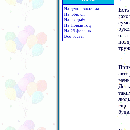
На день рождения
Есть
На юбилей
захо
На свадьбу
суме
На Новый год
руко
На 23 февраля
огон
Все тосты
позд
труж
Прих
авто
мень
День
так
людь
еще 
буде