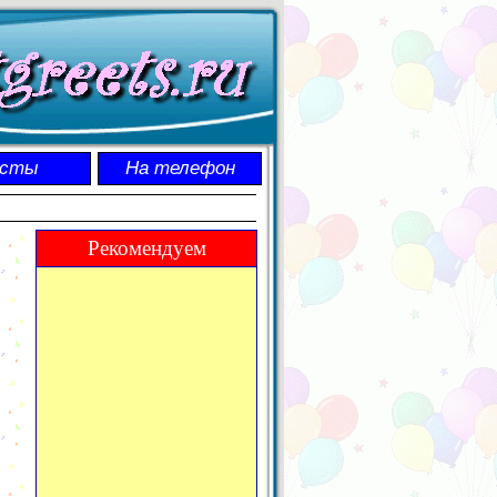
осты
На телефон
Рекомендуем