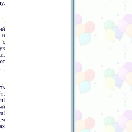
у,
ий
 и
 с
ук
и,
ют
ть
о,
и!
ый
а!
ем
ах