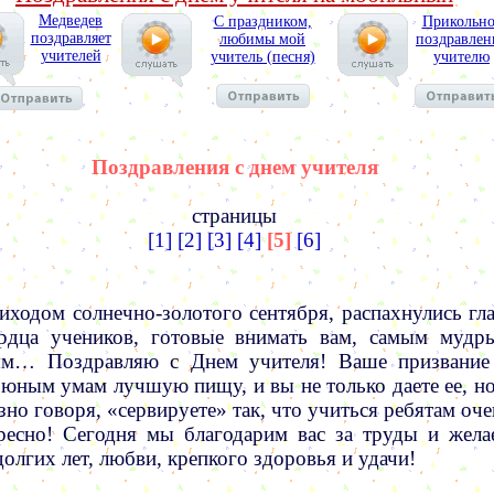
Медведев
С праздником,
Прикольно
поздравляет
любимы мой
поздравлен
учителей
учитель (песня)
учителю
Поздравления с днем учителя
страницы
[1]
[2]
[3]
[4]
[5]
[6]
иходом солнечно-золотого сентября, распахнулись гла
рдца учеников, готовые внимать вам, самым мудр
ям… Поздравляю с Днем учителя! Ваше призвание
 юным умам лучшую пищу, и вы не только даете ее, но
зно говоря, «сервируете» так, что учиться ребятам оче
ресно! Сегодня мы благодарим вас за труды и жела
долгих лет, любви, крепкого здоровья и удачи!