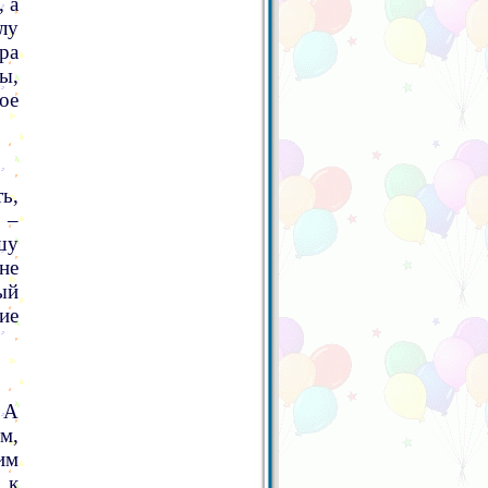
 а
лу
ра
ы,
ое
ь,
 –
шу
не
ый
ие
 А
м,
им
 к