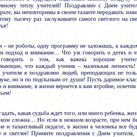
вному теплу учителей! Поздравляю с Днем учител
рьте, вы неповторимы в своем таланте передавать знан
тому тысячу раз заслуживаете самого светлого на све
тья!
 – не роботы, одну программу не заложишь, к каждо
н подход и внимание… Что уж говорить о детях и ч
говорить о том, как важны хорошие учител
мающие, что каждый ученик – маленькая личность!
 учителя я поздравляю людей, преподающих не толь
ауке, но и по подсказкам от души! Пусть даримое клас
о и внимание, в жизни вернется к вам втройне, осветив
тьем!
гадать, какая судьба ждет того, или иного ребенка, жи
ком сложна… Но если в нежном возрасте, при нем б
ие и талантливый педагог, в жизни к человека все буд
е и светлее! Примите поздравления с Днем учителя, 