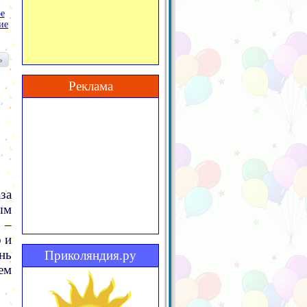
е
ие
Реклама
за
ым
 –
 и
нь
Приколяндия.ру
ем