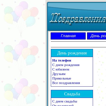
Главная
День ро
День рождения
На телефон
С днем рождения
С юбилеем
Друзьям
Прикольные
Все поздравления
Свадьба
С днем свадьбы
От родителей