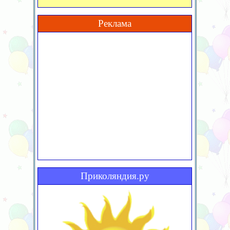
Реклама
Приколяндия.ру