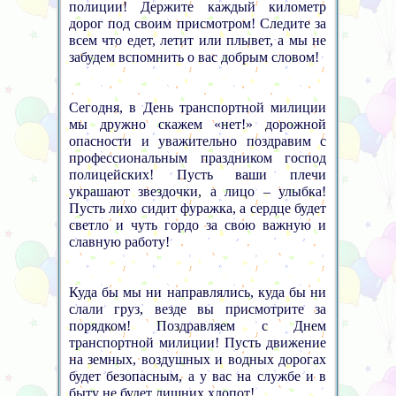
полиции! Держите каждый километр
дорог под своим присмотром! Следите за
всем что едет, летит или плывет, а мы не
забудем вспомнить о вас добрым словом!
Сегодня, в День транспортной милиции
мы дружно скажем «нет!» дорожной
опасности и уважительно поздравим с
профессиональным праздником господ
полицейских! Пусть ваши плечи
украшают звездочки, а лицо – улыбка!
Пусть лихо сидит фуражка, а сердце будет
светло и чуть гордо за свою важную и
славную работу!
Куда бы мы ни направлялись, куда бы ни
слали груз, везде вы присмотрите за
порядком! Поздравляем с Днем
транспортной милиции! Пусть движение
на земных, воздушных и водных дорогах
будет безопасным, а у вас на службе и в
быту не будет лишних хлопот!